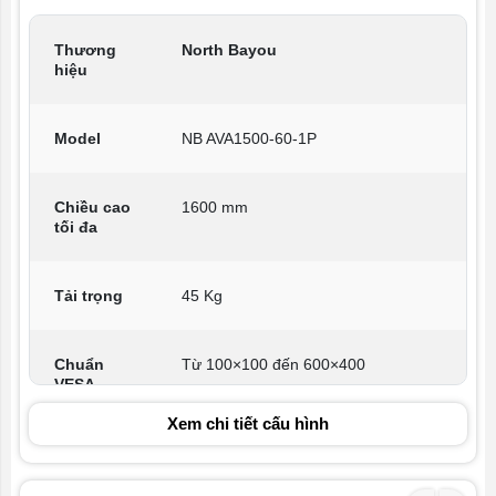
Thương
North Bayou
hiệu
Model
NB AVA1500-60-1P
Chiều cao
1600 mm
tối đa
Tải trọng
45 Kg
Chuẩn
Từ 100×100 đến 600×400
VESA
Xem chi tiết cấu hình
Tương
32 – 65 inch
thích màn
hình