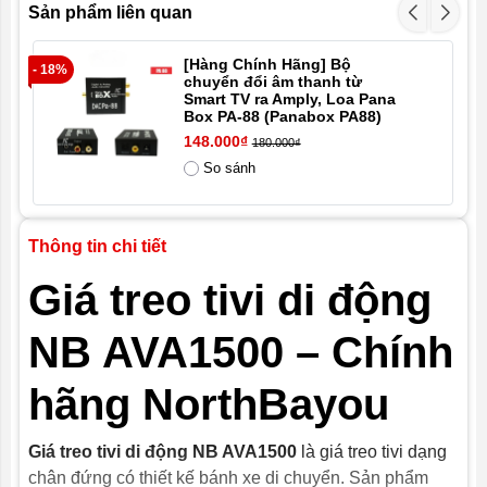
Sản phẩm liên quan
Chất liệu
Sắt SPCC sơn tĩnh điện, Ốp nhựa
[Hàng Chính Hãng] Bộ
- 18%
- 9
chuyển đổi âm thanh từ
Smart TV ra Amply, Loa Pana
Box PA-88 (Panabox PA88)
Trọng
23 Kg
148.000₫
180.000₫
lượng
So sánh
đóng gói
Thông tin chi tiết
Giá treo tivi di động
NB AVA1500 – Chính
hãng NorthBayou
Giá treo tivi di động NB AVA1500
là giá treo tivi dạng
chân đứng có thiết kế bánh xe di chuyển. Sản phẩm