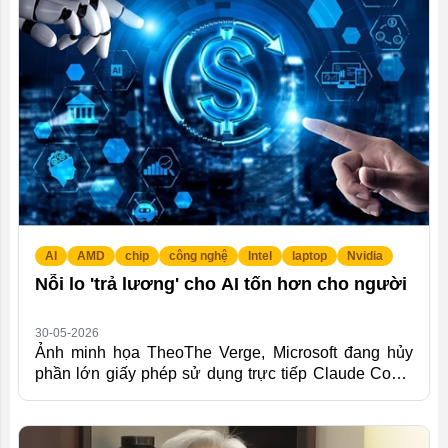
đương MacBook Neo. TheoThe Verge, với chênh
lệch 100 USD, Dell "sẽ phải nỗ lực để chứng minh
sản phẩm mới xứng đáng với số tiền đó". Thông Tin
Chi Tiết Trong...
AI
AMD
chip
công nghệ
Intel
laptop
Nvidia
Nỗi lo 'trả lương' cho AI tốn hơn cho người
30-05-2026
Ảnh minh họa TheoThe Verge, Microsoft đang hủy
phần lớn giấy phép sử dụng trực tiếp Claude Code,
công cụ AI lập trình do Anthropic phát triển, kêu gọi
nhân viên chuyển sang GitHub Copilot CLI để ưu
tiên sản phẩm nội bộ thay vì bên thứ ba. Tuy nhiên,