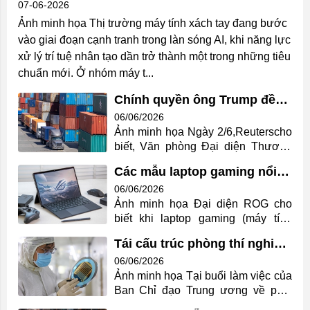
07-06-2026
Ảnh minh họa Thị trường máy tính xách tay đang bước
vào giai đoạn cạnh tranh trong làn sóng AI, khi năng lực
xử lý trí tuệ nhân tạo dần trở thành một trong những tiêu
chuẩn mới. Ở nhóm máy t...
Chính quyền ông Trump đề
xuất áp thuế bổ sung với 60
06/06/2026
nền kinh tế
Ảnh minh họa Ngày 2/6,Reuterscho
biết, Văn phòng Đại diện Thương
mại Mỹ (USTR) công bố kết luận
Các mẫu laptop gaming nổi
một cuộc điều tra theo Điều 301 về
bật của ROG 20 năm qua
06/06/2026
các hành vi thương mại không công
Ảnh minh họa Đại diện ROG cho
bằng. Thông Tin Chi Tiết Theo đó,
biết khi laptop gaming (máy tính
USTR cho rằng 60 nền kinh tế đã
xách tay chuyên dụng để chơi
không có biện pháp hợp lý nhằm
Tái cấu trúc phòng thí nghiệm
game) ngày càng phổ biến, thương
ngăn chặn lưu thông các sản phẩm
trọng điểm, làm chủ công
06/06/2026
hiệu tập trung nâng cấp hiệu năng,
được sản xuất bằng lao động
nghệ chiến lược
Ảnh minh họa Tại buổi làm việc của
đồng thời liên tục thử nghiệm
cưỡng bức, gây bất lợi cho Mỹ
Ban Chỉ đạo Trung ương về phát
hướng thiết kế mới. 20 năm qua,
trong cạnh tranh thương mại. Vì vậy,
triển khoa học, công nghệ, đổi mới
hãng giới thiệu nhiều dòng có cách
cơ quan này đề xuất áp thuế bổ