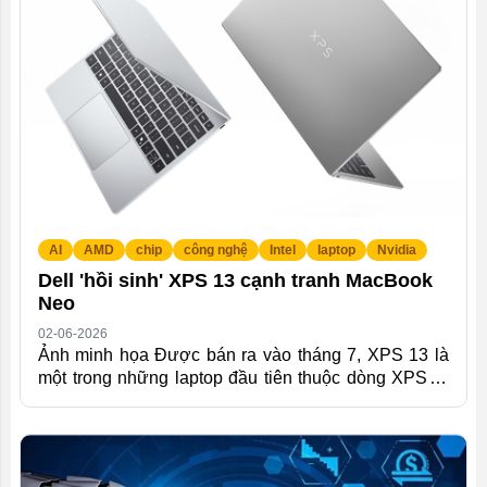
cảnh lớn. Thông Tin Chi Tiết Hạ tầng GPU Cloud thế
hệ mới dành cho AI suy luận...
AI
AMD
chip
công nghệ
Intel
laptop
Nvidia
Dell 'hồi sinh' XPS 13 cạnh tranh MacBook
Neo
02-06-2026
Ảnh minh họa Được bán ra vào tháng 7, XPS 13 là
một trong những laptop đầu tiên thuộc dòng XPS ra
mắt sau khi Dell "khai tử" dòng thiết bị này nhưng
sau đó công bố "hồi sinh" vào tháng 1 tại CES 2026.
Máy có giá khởi điểm 699 USD, nhưng sẽ bán
khuyến mãi ở mức 599 USD đến tháng 9, tương