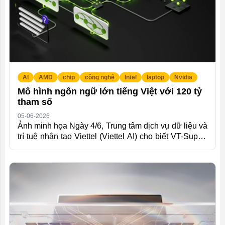
Majorana 1...
AI
AMD
chip
công nghệ
Intel
laptop
Nvidia
Mô hình ngôn ngữ lớn tiếng Việt với 120 tỷ
tham số
05-06-2026
Ảnh minh họa Ngày 4/6, Trung tâm dịch vụ dữ liệu và
trí tuệ nhân tạo Viettel (Viettel AI) cho biết VT-Super-
120B-A12B "do đội ngũ kỹ sư Việt trực tiếp huấn
luyện, tinh chỉnh và tối ưu cho tiếng Việt". Thông Tin
Chi Tiết Mô hình được xây dựng trên kiến trúc mở
Nvidia Nemotron 3 Super, với quy mô 120 tỷ tham số.
Theo đại diện Trung tâm, nhờ khả năng xử lý ngữ
cảnh dài của kiến trúc Nvidia Nemotron, VT-Super-
120B-A12B có thể duy trì mạch thông tin xuyên suốt
giữa nhiều tài liệu, quy...