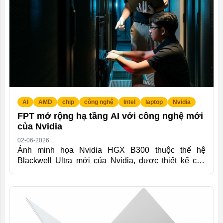
đạt tới 1 petaflop FP4 và hỗ trợ...
AI
AMD
chip
công nghệ
Intel
laptop
Nvidia
FPT mở rộng hạ tầng AI với công nghệ mới
của Nvidia
02-06-2026
Ảnh minh họa Nvidia HGX B300 thuộc thế hệ
Blackwell Ultra mới của Nvidia, được thiết kế cho
các tác vụ AI tạo sinh và xử lý dữ liệu quy mô lớn.
Mỗi hệ thống gồm 8 GPU với tổng dung lượng bộ
nhớ lên tới 2,1 TB mỗi node, cho phép triển khai các
mô hình AI có quy mô lớn, ứng dụng đa phương thức
và những bài toán yêu cầu xử lý lượng dữ liệu ngữ