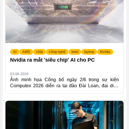
AI
AMD
chip
công nghệ
Intel
laptop
Nvidia
Nvidia ra mắt 'siêu chip' AI cho PC
03-06-2026
Ảnh minh họa Công bố ngày 2/6 trong sự kiện
Computex 2026 diễn ra tại đảo Đài Loan, đại diện
Nvidia cho biết sản phẩm phát triển từ bộ xử lý đồ
họa của Nvidia cùng với hai đối tác MediaTek và
Microsoft. Thông Tin Chi Tiết Trên website, Nvidia
giới thiệu RTX Spark là "siêu chip", kết hợp CPU
Arm Grace và GPU Blackwell RTX trên cùng một
kiến trúc thống nhất. Chip có tối đa 20 nhân CPU,
GPU Blackwell với 6.144 nhân CUDA, hiệu năng AI