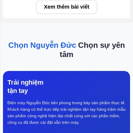
có cách làm tương tự. Bạn không thể cho tôi xem thứ
Xem thêm bài viết
gì đó mà không bị tôi chỉ trích. Và tôi đoán, theo nhiều
cách, đó chính là hình thức tra tấn của tôi". Thông Tin
Chi Tiết CEO Nvidia nhấn mạnh phản hồi với nhân
viên sẽ đạt hiệu quả cao nhất...
Chọn Nguyễn Đức
Chọn sự yên
tâm
Trải nghiệm
tận tay
Điện máy Nguyễn Đức tiên phong trưng bày sản phẩm thực tế.
Khách hàng có thể trực tiếp trải nghiệm tận tay hàng trăm mẫu
sản phẩm công nghệ hiện đại nhất cùng với các phần mềm,
công cụ đã được cài đặt sẵn trên máy.