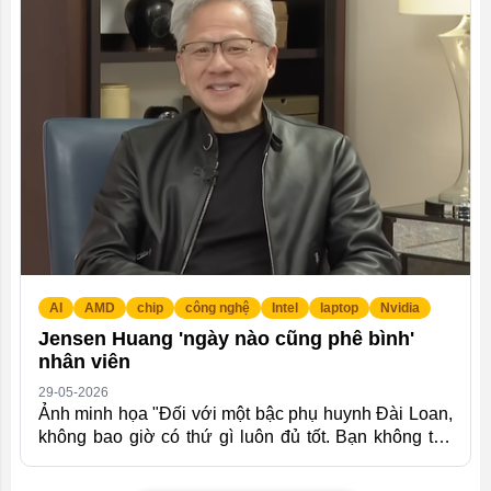
một số nguồn tin cho biết, lý do thực sự là chi phí cho
Claude Code tăng cao khi lượng người dùng ngày
càng lớn. Thông Tin Chi Tiết Điều này diễn ra chỉ 6
tháng sau khi Microsoft mở quyền truy cập Claude
Code, khuyến khích...
AI
AMD
chip
công nghệ
Intel
laptop
Nvidia
Jensen Huang 'ngày nào cũng phê bình'
nhân viên
29-05-2026
Ảnh minh họa "Đối với một bậc phụ huynh Đài Loan,
không bao giờ có thứ gì luôn đủ tốt. Bạn không thể
trải qua một ngày mà không bị chỉ trích", Huang nói
vớiCNAcó trụ sở tại Singapore hôm 26/5. "Tôi cũng