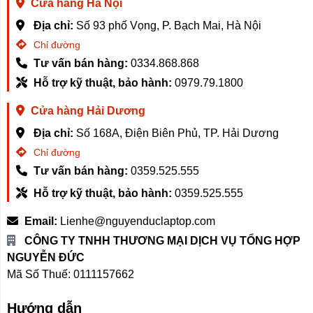
Cửa hàng Hà Nội
Địa chỉ:
Số 93 phố Vọng, P. Bạch Mai, Hà Nội
Chỉ đường
Tư vấn bán hàng:
0334.868.868
Hỗ trợ kỹ thuật, bảo hành:
0979.79.1800
Cửa hàng Hải Dương
3. Công nghệ 6 chuyển động DD – giảm
Địa chỉ:
Số 168A, Điện Biên Phủ, TP. Hải Dương
hư tổn sợi vải
Chỉ đường
Tư vấn bán hàng:
0359.525.555
Hỗ trợ kỹ thuật, bảo hành:
0359.525.555
Công nghệ 6 chuyển động DD trong máy giặt sấy
Xiaomi Mijia MJ301 được mô phỏng quy trình giặt
Email:
Lienhe@nguyenduclaptop.com
giống như bàn tay con người, cùng với việc kết hợp
CÔNG TY TNHH THƯƠNG MẠI DỊCH VỤ TỔNG HỢP
động cơ truyền động trực tiếp, giúp linh hoạt điều khiển
NGUYỄN ĐỨC
lồng giặt để vừa mang lại hiệu quả giặt sạch, vừa vận
Mã Số Thuế: 0111157662
hành êm ái, tránh làm ảnh hưởng đến không gian yên
tĩnh của gia đình bạn. Ngoài ra, cũng nhờ sử dụng động
Hướng dẫn
cơ truyền động trực tiếp – tích hợp trí tuệ nhân tạo