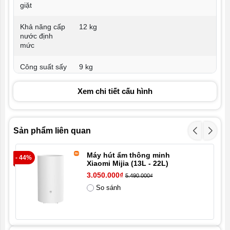
giặt
Khả năng cấp
12 kg
nước định
mức
Công suất sấy
9 kg
định mức
Xem chi tiết cấu hình
Công suất
1800W
đầu vào định
mức
Sản phẩm liên quan
Tốc độ cấp
1200 vòng/phút
nước định
Máy hút ẩm thông minh
mức
- 44%
- 1
Xiaomi Mijia (13L - 22L)
3.050.000₫
5.490.000₫
Điện áp định
220V
mức
So sánh
Tần số định
50 Hz
mức