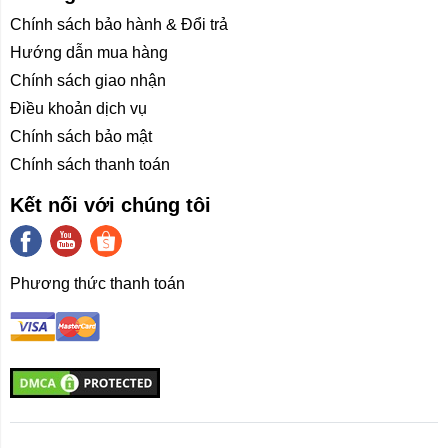
AI nên máy giặt sấy này còn có khả năng cảm nhận độ
Chính sách bảo hành & Đổi trả
mềm mại của sợi vải bên cạnh phát hiện ra trọng lượng
Hướng dẫn mua hàng
của quần áo, giúp tối ưu hóa chương trình, góp phần
Chính sách giao nhận
làm giảm sự hư tổn của sợi vải trong quá trình giặt.
Điều khoản dịch vụ
Sử dụng động cơ Chuyển đổi trực tiếp ưu việt hơn so
Chính sách bảo mật
vs các dòng sử dụng dây curoa đưa lại sự ổn định và
Chính sách thanh toán
bền bỉ qua năm tháng. Độ ồn 45-50dB êm ái hơn so với
Kết nối với chúng tôi
dây curoa, Chế độ vắt cao lên tới 1200 vòng / 1 phút
Phương thức thanh toán