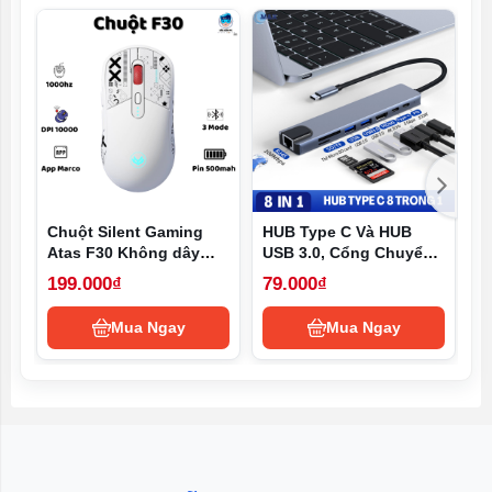
Chuột Silent Gaming
HUB Type C Và HUB
T
Atas F30 Không dây
USB 3.0, Cổng Chuyển
t
Bluetooth - 3 MODE -
Đổi HUB USB Type-C,
h
199.000₫
79.000₫
1
Sử dụng liên tục 50h -
USB 3.0 to HDMI,USB
p
Có app Marco
3.0, SD, TF,RJ45, PD
Mua Ngay
Mua Ngay
Type-C