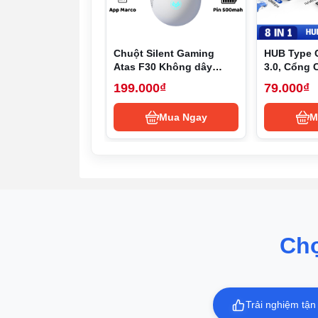
Chuột Silent Gaming
HUB Type 
Atas F30 Không dây
3.0, Cổng 
Bluetooth - 3 MODE - Sử
HUB USB T
199.000₫
79.000₫
dụng liên tục 50h - Có
to HDMI,US
app Marco
TF,RJ45, P
Mua Ngay
M
1. Thiết kế
Thiết kế phân vùng trên và dưới , giặt một
mái khi giặt, có thể chia thành một lồng gi
Phần trên của máy phân vùng hỗ trợ khối lượ
sấy 7Kg có thể giặt quần áo hàng ngày, quầ
loại sang trọng, tinh tế tối giản. Giúp ng
Ch
Về mặt điều khiển, nó sử dụng màn hình m
thể điều chỉnh, hai bộ màn hình 8 kép, đồng 
được kết nối với ứng dụng Mijia để điều k
Trải nghiệm tận