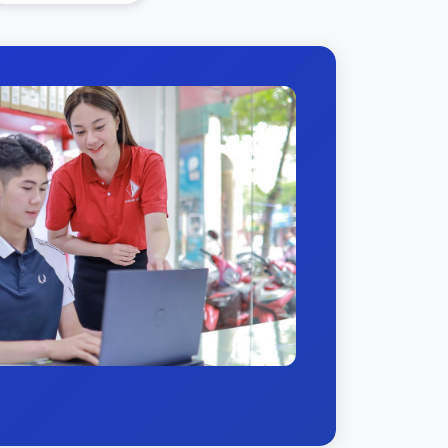
và 400ml nước xả đặc biệt, đảm bảo giặt
 một tháng và máy sẽ tự đo lượng gel giặt
t sấy chuyển đổi tần số BLDC, điều khiển
uần hoàn, bơm nước tuần hoàn tích hợp,
sạch. Tiếng ồn thấp tới 48dB
u trúc khung thép tích hợp và thân máy bay
 trúc khung thép tích hợp 10 chiều ngang
ác và tránh vùng cộng hưởng.
hắc chắn và mạnh mẽ hơn.