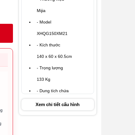
Mijia
- Model
XHQG150XM21
- Kích thước
140 x 60 x 60.5cm
- Trọng lượng
133 Kg
- Dung tích chứa
15 kg giặt + 7kg sấy
Xem chi tiết cấu hình
ng
- Công suất đầu vào định
mức (sấy)
g
1400W