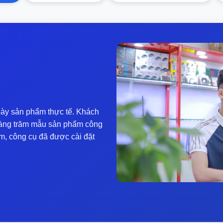
 kế ngăn nước giặt ba phần chứa 950ml gel giặt, 450ml dầu xả 
ùng lúc. Bạn có thể đổ nước giặt vào ngăn chứa nước giặt trong
ng cơ dẫn động trực tiếp cho cả thùng trên và thùng dưới. Quạ
i thiện độ khô của quần áo; giống như bên dưới áp dụng phun t
ày sản phẩm thực tế. Khách
ết bẩn, hỗ trợ tỷ lệ giặt lên đến 1,1, và cải thiện khả năng làm 
y hàng trăm mẫu sản phẩm công
m, công cụ đã được cài đặt
 lý hấp thụ sốc của các tòa nhà chọc trời và toàn bộ máy có cấ
ộc lập cho thùng trên và dưới, giảm xóc hành trình kép với cấu
iếng ồn.
nh tốc độ của xi lanh trên và dưới để kiểm soát tốc độ chính x
thụ tốt, với thiết kế kết cấu chống địa chấn, vật liệu tạo ra c