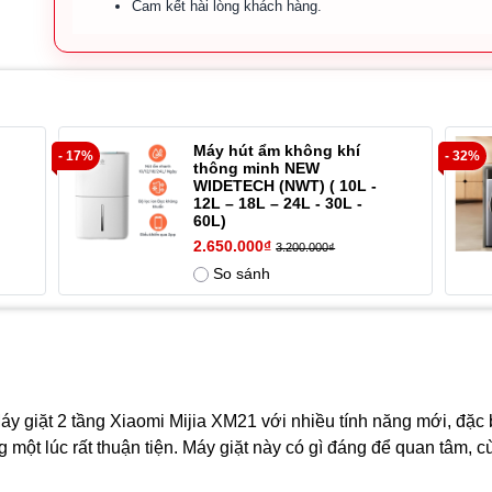
Cam kết hài lòng khách hàng.
Máy hút ẩm không khí
- 17%
- 32%
thông minh NEW
WIDETECH (NWT) ( 10L -
12L – 18L – 24L - 30L -
60L)
2.650.000₫
3.200.000₫
So sánh
y giặt 2 tầng Xiaomi Mijia XM21 với nhiều tính năng mới, đặc biệ
 một lúc rất thuận tiện. Máy giặt này có gì đáng để quan tâm, c