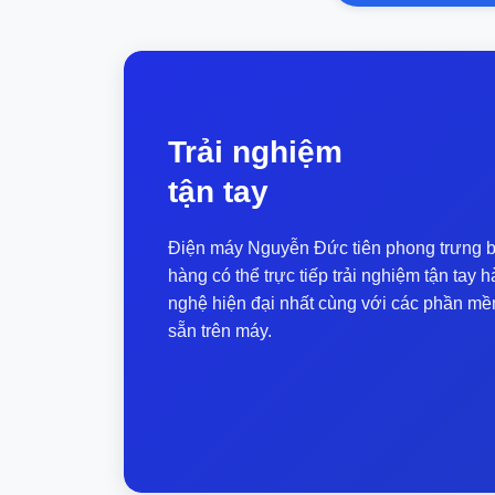
2. Tự động phân chia chất tẩy rửa
Máy giặt sấy 15kg Xiaomi Mijia XM21 thiết
sạch sẽ dù đồng thời giặt nhiều quần áo c
bạn cần tại một thời điểm
Trải nghiệm
3. Công nghệ hiện đại
tận tay
Công nghệ hard-core, sản phẩm sử dụng độ
nhiệt độ thông minh và điều khiển gió, cả
Điện máy Nguyễn Đức tiên phong trưng b
tăng tốc quá trình kết hợp chất tẩy rửa và v
hàng có thể trực tiếp trải nghiệm tận ta
nghệ hiện đại nhất cùng với các phần mề
4. Hệ thống chống xóc
sẵn trên máy.
Cấu trúc của máy bên trong áp dụng nguyên
ổn định. Được trang bị hệ thống giảm xóc đ
và 4 chiều dọc, giúp ổn định hơn và giảm t
Động cơ truyền động trực tiếp kép điều chỉ
Bộ giảm xóc hành trình kép, có mức độ hấp 