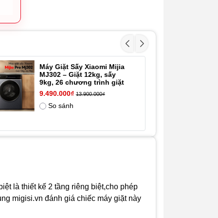
- Công suất đầu vào định
mức (giặt)
200W
- Kích thước sản phẩm
Máy Giặt Sấy Xiaomi Mijia
Má
- 13%
MJ302 – Giặt 12kg, sấy
M
D x R x C: 140 x 60 x
9kg, 26 chương trình giặt
c
60.5cm
m
9.490.000₫
13.900.000₫
8.
- Độ ồn
So sánh
48dB
t là thiết kế 2 tầng riêng biệt,cho phép
ùng migisi.vn đánh giá chiếc máy giặt này