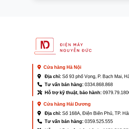
5. Tính năng diệt khuẩn
Máy giặt sấy thông minh Xiaomi Mijia XM21
nhiệt độ cao để tiêu diệt mầm bệnh. Máy c
Cửa hàng Hà Nội
Địa chỉ:
Số 93 phố Vọng, P. Bạch Mai, H
Tư vấn bán hàng:
0334.868.868
6. Các chế độ giặt sấy
Hỗ trợ kỹ thuật, bảo hành:
0979.79.180
Máy giặt sấy Xiaomi Mijia XM21 có tất cả c
gấp, thì máy giặt có chế độ nhanh trong 15
Cửa hàng Hải Dương
sạch sẽ.
Địa chỉ:
Số 168A, Điện Biên Phủ, TP. H
Chương trình giặt khô làm phẳng các nếp 
Tư vấn bán hàng:
0359.525.555
sự tươi mát lâu dài bên bạn.Theo dõi nhiệt
minh, tránh thiệt hại do nhiệt do sấy quá 