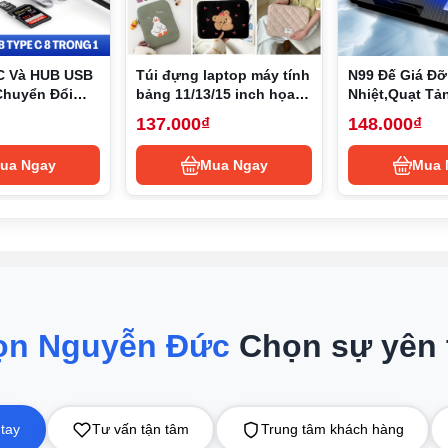
C Và HUB USB
Túi đựng laptop máy tính
N99 Đế Giá Đỡ
Chuyển Đổi
bảng 11/13/15 inch họa
Nhiệt,Quạt Tả
ype-C, USB 3.0
tiết hoạt hình phong
Laptop,Đế Nâ
137.000₫
148.000₫
B 3.0, SD,
cách Hàn Quốc
Nhiệt Cho 13,3
D Type-C
2 USB
ua Ngay
Mua Ngay
Mua 
 lần bằng máy, tiện lợi và nhanh chóng. Cấu trúc thẳng đứng đư
ặt và một lồng sấy, sử dụng cùng một lúc vẫn thoải mái.
ng giặt 5Kg, chuyên giặt đồ lót, quần áo sơ sinh và trẻ em, len
n áo lớn, ga trải giường cùng một lúc. Bên cạnh đó thiết kế bả
ười dùng dễ dàng sử dụng
ọn Nguyễn Đức
Chọn sự yên
àu ẩn, bắt chước giao diện người dùng và cảm ứng của màn hìn
thời có thể kiểm soát cài đặt và tiến trình của thùng trên và th
hiển từ xa. Giao diện mượt mà màu đen tinh thể băng, chống mà
 tay
Tư vấn tận tâm
Trung tâm khách hàng