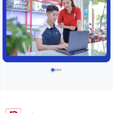
họa đơn giản.
Đó là màn hình 2K với tỷ lệ khung hình 16:10. Nó rộng
hơn một chút theo chiều dọc so với màn hình LCD tỷ lệ
khung hình 16:9 tiêu chuẩn, do đó dễ dàng làm việc với
các ứng dụng cuộn theo chiều dọc như trình duyệt
web.
Ngoài ra, do độ phân giải cao hơn FHD LCD nên nếu
không ngại giảm kích thước ký tự, bạn có thể sử dụng
màn hình rộng hơn để làm việc bằng cách hiển thị ở tỷ
lệ 100%. Nó cũng có gam màu rộng, cho phép bạn
hiển thị hình ảnh và video với độ chi tiết sống động.
Bàn phím và
bàn
di
chuột
Mặc dù có kích thước khá nhỏ gọn nhưng bàn phím của
Dell Inspiron 5330
có thể coi là khá rộng rãi và thoải