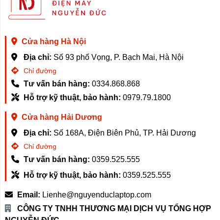
mái. Diện tích bề mặt phím được phát huy tối đa khi các
phím được bố trí sát mép thân máy.
Khi kích thước thân máy nhỏ hơn loại 13.3, bàn phím
Cửa hàng Hà Nội
có thể có cảm giác hơi chật chội, chẳng hạn một số
phím có kích thước nhỏ nhưng bàn phím
Dell Inspiron
Địa chỉ:
Số 93 phố Vọng, P. Bạch Mai, Hà Nội
5330
có cùng kích thước phím chính và kích thước
Chỉ đường
phím giống nhau. cũng rộng rãi. Ngay cả khi sử dụng
Tư vấn bán hàng:
0334.868.868
cảm ứng mù, việc gõ phím vẫn tương đối dễ dàng với ít
Hỗ trợ kỹ thuật, bảo hành:
0979.79.1800
lỗi đánh máy.
Cửa hàng Hải Dương
Địa chỉ:
Số 168A, Điện Biên Phủ, TP. Hải Dương
Cổng kết nối
Chỉ đường
Dell Inspiron 5530
còn được trang bị các cổng kết nối
Tư vấn bán hàng:
0359.525.555
toàn diện, phục vụ tốt nhu cầu văn phòng cơ bản. Hệ
Hỗ trợ kỹ thuật, bảo hành:
0359.525.555
thống cổng kết nối này bao gồm:
Email:
Lienhe@nguyenduclaptop.com
2 cổng Thunderbolt™ 4 với DisplayPort™ và Power
CÔNG TY TNHH THƯƠNG MẠI DỊCH VỤ TỔNG HỢP
Delivery