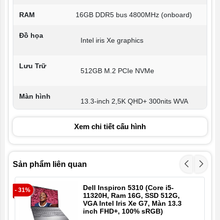
RAM
16GB DDR5 bus 4800MHz (onboard)
Đồ họa
Intel iris Xe graphics
Lưu Trữ
512GB M.2 PCIe NVMe
Màn hình
13.3-inch 2,5K QHD+ 300nits WVA
Xem chi tiết cấu hình
Wifi
802.11ac 2×2 WiFi and Bluetooth 4.1
Kết nối
2x Thunderbolt™ 4 DisplayPort™ &
Sản phẩm liên quan
Power Delivery
1x USB 3.2 Gen 1 Type-A
1x Jack 3.5mm
Dell Inspiron 5310 (Core i5-
- 31%
1x HDMI 1.4
11320H, Ram 16G, SSD 512G,
- 2
VGA Intel Iris Xe G7, Màn 13.3
inch FHD+, 100% sRGB)
Trọng lượng
1.24 kg