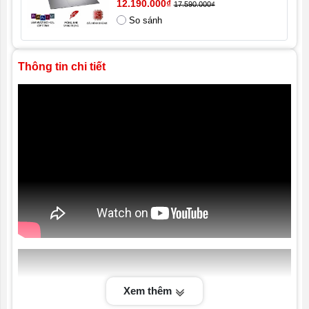
12.190.000₫
17.590.000₫
Pin
4 cell 54 Wh
So sánh
Hệ điều hành
Windows 11 Home + Office Student
Thông tin chi tiết
Tình trạng
Mới 100% Full box. Nhập khẩu
Xem thêm