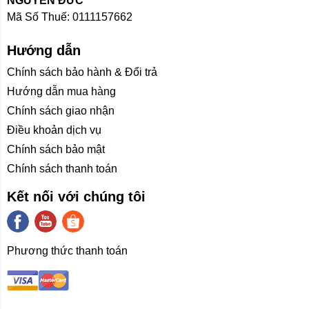
NGUYỄN ĐỨC
Mã Số Thuế: 0111157662
1 cổng USB 3.2 thế hệ 1
1 x giắc âm thanh đa năng
Hướng dẫn
Chính sách bảo hành & Đổi trả
1 cổng HDMI 1.4
Hướng dẫn mua hàng
Cấu hình
Chính sách giao nhận
Dell Inspiron 5330
được trang bị vi xử lý thế hệ thứ 13
Điều khoản dịch vụ
của Intel ra mắt đầu năm nay. Chắc chắn với bộ xử lý
Chính sách bảo mật
này, người dùng sẽ không phải thất vọng về hiệu năng
Chính sách thanh toán
mà bộ xử lý này mang lại.
Kết nối với chúng tôi
Theo phần mềm benchmark, vi xử lý Core i5 1340P đã
cải thiện đáng kể hiệu năng so với thế hệ thứ 11 trước
đó. Không thể ngờ khi cho rằng hiệu năng của con chip
Phương thức thanh toán
thế hệ 13 này gấp với thế hệ 11 trước đó. Điều này sẽ
được thể hiện rõ ràng hơn khi người dùng thử nghiệm
với các ứng dụng khác nhau.