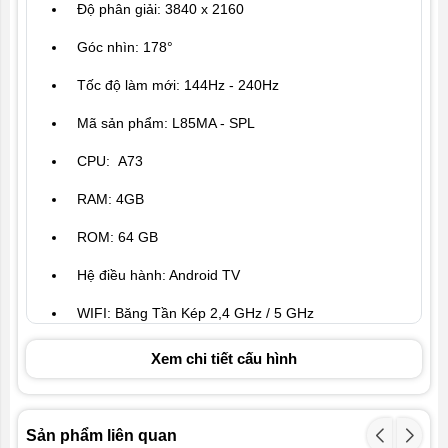
Độ phân giải: 3840 x 2160
Góc nhìn: 178°
Tốc độ làm mới: 144Hz - 240Hz
Mã sản phẩm: L85MA - SPL
CPU: A73
RAM: 4GB
ROM: 64 GB
Hệ điều hành: Android TV
WIFI: Băng Tần Kép 2,4 GHz / 5 GHz
Buletooth: Hỗ trợ Bluetooth 5.0
Xem chi tiết cấu hình
Hồng ngoại: Hỗ trợ
HDMI: 2 cổng (bao gồm cả ARC)
Sản phẩm liên quan