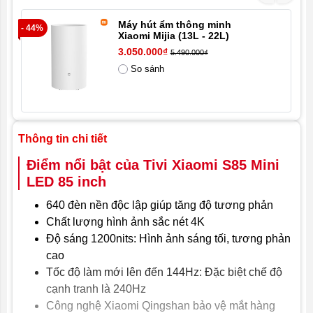
AV: 1 cổng
Máy hút ẩm thông minh
- 44%
- 1
Xiaomi Mijia (13L - 22L)
USB: 2 (bao gồm một USB 3.0)
3.050.000₫
5.490.000₫
Ethernet: 1 cổng
So sánh
Optiacal : 1 cổng
Trình phát tích hợp: Trình phát Mi-Player tích hợp,
hỗ trợ RM, FLV, MOV, AVI, MKV, TS, MP4, v.v.
Thông tin chi tiết
Giải mã video: Hỗ trợ Dolby Vision, HDR10 +,
Điểm nổi bật của Tivi Xiaomi S85 Mini
HDR10, H.265, H.264, Real, MPEG1 / 2/4, v.v.
LED 85 inch
Giải mã âm thanh: AI AQ, Dolby digital plus, Dolby
640 đèn nền độc lập giúp tăng độ tương phản
Atmos, DTS-HD và các phương pháp giải mã âm
Chất lượng hình ảnh sắc nét 4K
thanh khác
Độ sáng 1200nits: Hình ảnh sáng tối, tương phản
Loa và công suất loa 2x12.5W
cao
Tốc độ làm mới lên đến 144Hz: Đặc biệt chế độ
Kích thước Tivi: Dài: 1891mm x Cao: 1088mm |
Khoảng cách chân đế: 1682mm | Độ rộng chân đế:
cạnh tranh là 240Hz
442mm
Công nghệ Xiaomi Qingshan bảo vệ mắt hàng