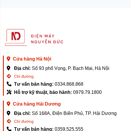
để cho ra gam màu chính xác nhất, luôn đảm bảo độ
chính xác trong màu sắc.
Thuật toán điều khiển tăng tốc pixel tự phát triển giúp
giảm thời gian chuyển đổi pixel, cải thiện độ rõ nét của
chuyển động và giảm độ mờ giúp việc xem phim và
chơi game được rõ ràng và mượt mà hơn.
Hệ thống âm thanh nổi vô cùng sống
Cửa hàng Hà Nội
động
Địa chỉ:
Số 93 phố Vọng, P. Bạch Mai, Hà Nội
Hệ thống loa âm thanh nổi bốn loa được trang bị hiệu
Chỉ đường
ứng âm thanh công suất cao tạo ra âm bổng sắc nét và
Tư vấn bán hàng:
0334.868.868
âm trầm phong phú đem đến âm thanh chất lượng cao
Hỗ trợ kỹ thuật, bảo hành:
0979.79.1800
và hay nhất, dù bạn đang thưởng thức bản giao hưởng
ca nhạc hay trải nghiệm âm thanh phim hoặc truyền
Cửa hàng Hải Dương
hình thì bạn vẫn sẽ cảm nhận được một chất lượng âm
Địa chỉ:
Số 168A, Điện Biên Phủ, TP. Hải Dương
thanh hoàn toàn khác. không chỉ vậy Xiaomi còn hỗ trợ
những tính năng nâng cao như: Dolby Vision-Atmos,
Chỉ đường
IMAX ENHANCED để mang đến trải nghiệm nghe nhìn
Tư vấn bán hàng:
0359.525.555