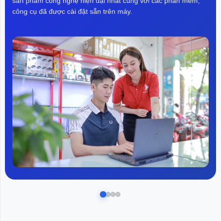
sản phẩm công nghệ hiện đại nhất cùng với các phần mềm,
công cụ đã được cài đặt sẵn trên máy.
Đặc biệt, ở chế độ cạnh tranh Tivi Xiaomi S85 Mini LED
85 inch còn cho phép bạn tận hưởng trải nghiệm tốc độ
làm mới siêu nhanh 240Hz. Giúp những thước phim
hành động hay chơi game trở nên đặc sắc hơn bao giờ
hết.
4K 144Hz: Tốc độ làm mới
4K 120Hz: Bù động MEMC
240Hz: Chế độ cạnh tranh
Nhiều thuật toán xử lý hình ảnh thông
minh
Thuật toán nâng cao độ tương phản được tự phát triển
kết hợp với công nghệ AI hiện đại có khả năng phân
tích và điều chỉnh đa chiều từng khung hình, tối ưu hóa
cẩn thận các chi tiết sáng tối của hình ảnh, mang lại trải
nghiệm hình ảnh tốt nhất. Bên cạnh đó TV còn có ba
gam màu và nhiều nhiệt độ màu cũng được hiệu chỉnh