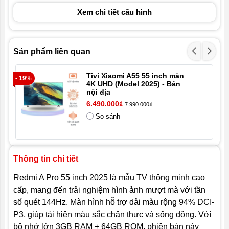
Xem chi tiết cấu hình
Hệ điều hành
Hyper OS
Bluetooth
Hỗ trợ Bluetooth 5.2
Sản phẩm liên quan
Loa
2x10W
Tivi Xiaomi A55 55 inch màn
- 19%
- 2
Wifi
Wifi 6
4K UHD (Model 2025) - Bản
nội địa
Kích thước
1226x280x768mm (có chân đế)
6.490.000₫
7.990.000₫
(DxRxC)
So sánh
Thông tin chi tiết
Redmi A Pro 55 inch 2025 là mẫu TV thông minh cao
cấp, mang đến trải nghiệm hình ảnh mượt mà với tần
số quét 144Hz. Màn hình hỗ trợ dải màu rộng 94% DCI-
P3, giúp tái hiện màu sắc chân thực và sống động. Với
bộ nhớ lớn 3GB RAM + 64GB ROM, phiên bản này