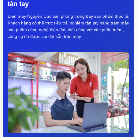
tận tay
diện mượt mà
Điện máy Nguyễn Đức tiên phong trưng bày sản phẩm thực tế.
Tần số quét cao 144Hz cho hình ảnh mượt mà
Khách hàng có thể trực tiếp trải nghiệm tận tay hàng trăm mẫu
sản phẩm công nghệ hiện đại nhất cùng với các phần mềm,
công cụ đã được cài đặt sẵn trên máy.
Với Redmi A Pro 55 inch 2025, khi bạn kết nối qua
HDMI sử dụng ở chế độ cạnh tranh thiết bị hỗ trợ tần số
quét lên đến 144Hz giúp hình ảnh hiển thị, chuyển động
mượt mà. Ngoài ra, công nghệ bù chuyển động MEMC
120Hz còn hỗ trợ giảm nhòe, mờ hình khi xem các cảnh
chuyển động nhanh như chơi game, thể thao, đua xe…
Nhờ đó, hình ảnh rõ nét, chân thực và không bị giật hay
vỡ hình.
Trải nghiệm đã mắt với màn hình 4K UHD
Tivi Redmi A Pro 55 2025 L55RB-APE bản tiết kiệm
năng lượng có độ phân giải 4K siêu nét mang đến hình