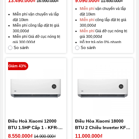
13.490.000₫
9.090.000₫
16.990.000₫
11.690.000₫
35GW
Miễn phí
vận chuyển và lắp
Miễn phí vận chuyển và lắp
đặt 10km
đặt 10km
Miễn phí
công lắp đặt trị giá
Miễn phí công lắp đặt trị giá
300,000đ
300,000đ
Miễn phí
Giá đỡ cục nóng trị
Miễn phí Giá đỡ cục nóng trị
giá 300,000đ
giá 300,000đ
Hỗ trợ trả góp 0% nhanh
So sánh
So sánh
Hỗ trợ trả góp 0% nhanh
chóng
chóng
Hàng mới
100%
Hàng mới 100%
Brandnew Fullbox
Brandnew Fullbox
Gói bảo hành mặc định: Bảo
Giảm 43%
Gói bảo hành mặc định: Bảo
hành 12 tháng, đổi mới trong
hành 12 tháng, đổi mới trong
30 ngày đầu.
30 ngày đầu.
Gói bảo hành vàng:
24 tháng
Gói bảo hành vàng:
24 tháng
bảo hành.
bảo hành.
Điều Hoà Xiaomi 12000
Điều Hòa Xiaomi 18000
BTU 1.5HP Cấp 1 - KFR-
BTU 2 Chiều Inverter KFR-
35GW/N1A3
50GW/N1A3 2HP
8.550.000₫
11.000.000₫
14.900.000₫