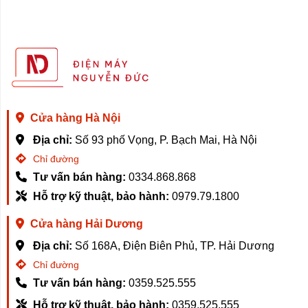
động một cách linh hoạt và tiết kiệm điện năng, từ đó giảm
chi phí vận hành và bảo vệ môi trường.
4. Tính năng thông minh: Máy điều hòa Xiaomi có các tính
năng và tiện ích thông minh như điều chỉnh nhiệt độ, tốc
độ gió và các chế độ hoạt động thông qua màn hình cảm
ứng hoặc ứng dụng điều khiển thông minh trên điện thoại.
Cửa hàng Hà Nội
Tóm lại, máy lạnh Xiaomi không chỉ là một thiết bị giúp
Địa chỉ:
Số 93 phố Vọng, P. Bạch Mai, Hà Nội
làm mát và làm khô không khí trong phòng, mà còn mang
Chỉ đường
lại nhiều lợi ích cho sức khỏe, môi trường sống và làm
Tư vấn bán hàng:
0334.868.868
việc, cũng như giúp tiết kiệm năng lượng.
Hỗ trợ kỹ thuật, bảo hành:
0979.79.1800
Cửa hàng Hải Dương
Kinh nghiệm mua máy điều hòa Xiaomi
Địa chỉ:
Số 168A, Điện Biên Phủ, TP. Hải Dương
Chỉ đường
Tư vấn bán hàng:
0359.525.555
Mặc dù không phải là vấn đề khó khăn, việc chọn mua
Hỗ trợ kỹ thuật, bảo hành:
0359.525.555
một chiếc máy điều hòa có thể gây khó khăn nếu bạn