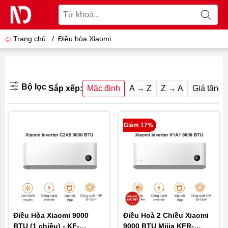
Trang chủ
/
Điều hòa Xiaomi
Bộ lọc
Sắp xếp:
Mặc định
A → Z
Z → A
Giá tăng 
Giảm 17%
Điều Hòa Xiaomi 9000
Điều Hoà 2 Chiều Xiaomi
BTU (1 chiều) - KF-
9000 BTU Mijia KFR-