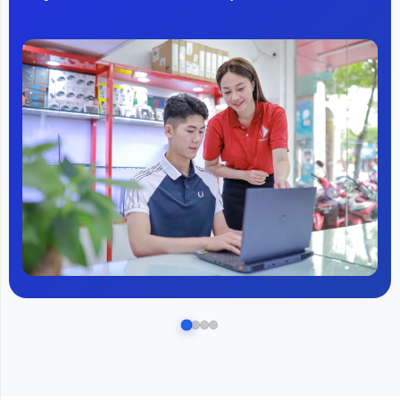
năng làm lạnh nhanh chóng và phân phối không khí đồng
đều, máy điều hòa Xiaomi tạo cảm giác mát mẻ và thoải
mái cho mọi người trong không gian sống, đặc biệt là tại
những vùng đất nhiệt đới như Việt Nam.
1. Điều chỉnh nhiệt độ và độ ẩm: Máy điều hòa Xiaomi
giúp điều chỉnh nhiệt độ trong không gian sống và làm
việc một cách hiệu quả. Điều này giúp giảm nhiệt độ trong
phòng một cách nhanh chóng và tạo ra cảm giác mát mẻ,
thoải mái cho người sử dụng. Ngoài ra, máy cũng giúp
duy trì độ ẩm trong không khí, từ đó giảm bớt các vấn đề
về sức khỏe như bệnh về hô hấp.
2. Lọc không khí: Máy điều hòa Xiaomi có khả năng loại
bỏ bụi, vi khuẩn, phấn hoa và các hạt nhỏ khác, giúp
không khí trong phòng trở nên sạch sẽ và tốt cho sức
khỏe.
3. Tiết kiệm năng lượng: Thiết bị này được trang bị công
nghệ Inverter thông minh, giúp điều chỉnh công suất hoạt