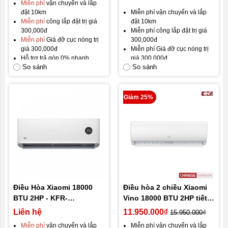
Miễn phí
vận chuyển và lắp
nối App
đặt 10km
Miễn phí vận chuyển và lắp
Miễn phí
công lắp đặt trị giá
đặt 10km
300,000đ
Miễn phí công lắp đặt trị giá
Miễn phí
Giá đỡ cục nóng trị
300,000đ
giá 300,000đ
Miễn phí Giá đỡ cục nóng trị
Hỗ trợ trả góp 0% nhanh
giá 300,000đ
So sánh
So sánh
chóng
Hỗ trợ trả góp 0% nhanh
Hàng mới
100%
chóng
Brandnew Fullbox
Hàng mới 100%
Gói bảo hành mặc định: Bảo
Brandnew Fullbox
Giảm 25%
hành 12 tháng, đổi mới trong
Bảo hành 12 tháng, đổi mới
30 ngày đầu.
trong 30 ngày đầu.
Gói bảo hành vàng:
24 tháng
GIÁ TỐT NHẤT THỊ TRƯỜNG
bảo hành.
GIÁ TỐT NHẤT THỊ
TRƯỜNG!
Điều Hòa Xiaomi 18000
Điều hòa 2 chiều Xiaomi
BTU 2HP - KFR-
Vino 18000 BTU 2HP tiết
50GW/D1A3
kiệm điện KFR-
Liên hệ
11.950.000₫
15.950.000₫
50GW/V31AA1-N2
Miễn phí
vận chuyển và lắp
Miễn phí vận chuyển và lắp