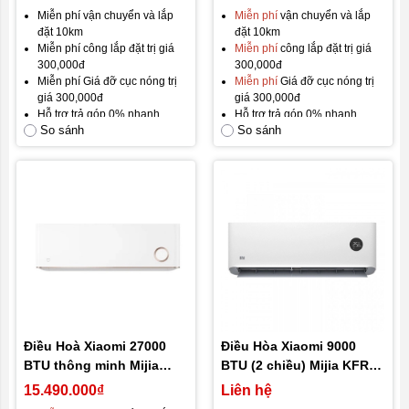
Miễn phí vận chuyển và lắp
Miễn phí
vận chuyển và lắp
đặt 10km
đặt 10km
Miễn phí công lắp đặt trị giá
Miễn phí
công lắp đặt trị giá
300,000đ
300,000đ
Miễn phí Giá đỡ cục nóng trị
Miễn phí
Giá đỡ cục nóng trị
giá 300,000đ
giá 300,000đ
Hỗ trợ trả góp 0% nhanh
Hỗ trợ trả góp 0% nhanh
So sánh
So sánh
chóng
chóng
Hàng mới 100%
Hàng mới
100%
Brandnew Fullbox
Brandnew Fullbox
Gói bảo hành mặc định: Bảo
Gói bảo hành mặc định: Bảo
hành 12 tháng, đổi mới trong
hành 12 tháng, đổi mới trong
30 ngày đầu.
30 ngày đầu.
Gói bảo hành vàng:
24 tháng
Gói bảo hành vàng:
24 tháng
bảo hành.
bảo hành.
GIÁ TỐT NHẤT THỊ
TRƯỜNG!
Điều Hoà Xiaomi 27000
Điều Hòa Xiaomi 9000
BTU thông minh Mijia
BTU (2 chiều) Mijia KFR-
KFR-72GW – D1A2 – 3HP
26GW/N1A3 – Tự động
15.490.000₫
Liên hệ
làm sạch, độ ồn thấp, kết