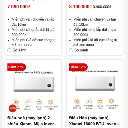
25GW/C2A5
26W/V1A1 – Điều hòa 1HP
7.090.000₫
8.190.000₫
9.900.000₫
Miễn phí vận chuyển và lắp
Miễn phí vận chuyển và lắp
đặt 10km
đặt 10km
Miễn phí công lắp đặt trị giá
Miễn phí công lắp đặt trị giá
300,000đ
300,000đ
Miễn phí Giá đỡ cục nóng trị
Miễn phí Giá đỡ cục nóng trị
giá 300,000đ
giá 300,000đ
So sánh
So sánh
Hỗ trợ trả góp 0% nhanh
Hỗ trợ trả góp 0% nhanh
chóng
chóng
Hàng mới 100%
Hàng mới 100%
Brandnew Fullbox
Brandnew Fullbox
Giảm 27%
Giảm 12%
Bảo hành 12 tháng, đổi mới
Bảo hành 12 tháng, đổi mới
trong 30 ngày đầu.
trong 30 ngày đầu.
GIÁ TỐT NHẤT THỊ TRƯỜNG
GIÁ TỐT NHẤT THỊ TRƯỜNG
Điều hoà (máy lạnh) 2
Điều Hòa (máy lạnh)
chiều Xiaomi Mijia Inverter
Xiaomi 18000 BTU Inverter