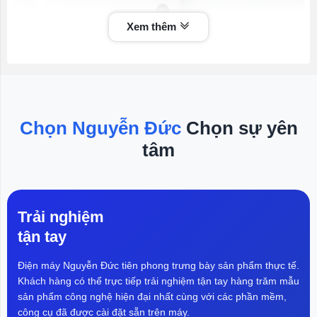
Xem thêm
Chọn Nguyễn Đức
Chọn sự yên
tâm
Trải nghiệm
tận tay
Điện máy Nguyễn Đức tiên phong trưng bày sản phẩm thực tế.
Khách hàng có thể trực tiếp trải nghiệm tận tay hàng trăm mẫu
Máy điều hòa
không khí Xiaomi là sự hòa quyện hoàn
sản phẩm công nghệ hiện đại nhất cùng với các phần mềm,
hảo giữa thiết kế hiện đại và công nghệ tiên tiến. Với khả
công cụ đã được cài đặt sẵn trên máy.