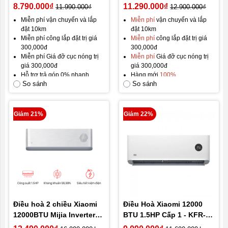
R1X1 – KFR-35GW/12000
thông minh Mijia KFR-
8.790.000₫
11.290.000₫
11.990.000₫
12.900.000₫
BTU
50GW - N2A1 2HP (2
Miễn phí vận chuyển và lắp
Miễn phí
vận chuyển và lắp
chiều)
đặt 10km
đặt 10km
Miễn phí công lắp đặt trị giá
Miễn phí
công lắp đặt trị giá
300,000đ
300,000đ
Miễn phí Giá đỡ cục nóng trị
Miễn phí
Giá đỡ cục nóng trị
giá 300,000đ
giá 300,000đ
Hỗ trợ trả góp 0% nhanh
Hàng mới
100%
So sánh
So sánh
chóng
Brandnew Fullbox
Hàng mới 100%
GIÁ TỐT NHẤT THỊ
Brandnew Fullbox
TRƯỜNG!
Bảo hành 12 tháng, đổi mới
Giảm 21%
Giảm 22%
trong 30 ngày đầu.
GIÁ TỐT NHẤT THỊ TRƯỜNG
Điều hoà 2 chiều Xiaomi
Điều Hoà Xiaomi 12000
12000BTU Mijia Inverter
BTU 1.5HP Cấp 1 - KFR-
F5A1 Pro – 1.5HP/KFR-
35GW/N1A1