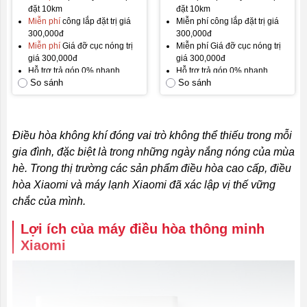
đặt 10km
đặt 10km
Miễn phí
công lắp đặt trị giá
Miễn phí công lắp đặt trị giá
300,000đ
300,000đ
Miễn phí
Giá đỡ cục nóng trị
Miễn phí Giá đỡ cục nóng trị
giá 300,000đ
giá 300,000đ
Hỗ trợ trả góp 0% nhanh
Hỗ trợ trả góp 0% nhanh
So sánh
So sánh
chóng
chóng
Hàng mới
100%
Hàng mới 100%
Brandnew Fullbox
Brandnew Fullbox
Gói bảo hành mặc định: Bảo
Bảo hành 12 tháng, đổi mới
hành 12 tháng, đổi mới trong
trong 30 ngày đầu.
Điều hòa
không khí đóng vai trò không thể thiếu trong mỗi
30 ngày đầu.
GIÁ TỐT NHẤT THỊ TRƯỜNG
gia đình, đặc biệt là trong những ngày nắng nóng của mùa
Gói bảo hành vàng:
24 tháng
hè. Trong thị trường các sản phẩm điều hòa cao cấp, điều
bảo hành.
GIÁ TỐT NHẤT THỊ
hòa Xiaomi và máy lạnh Xiaomi đã xác lập vị thế vững
TRƯỜNG!
chắc của mình.
Lợi ích của máy điều hòa thông minh
Xiaomi