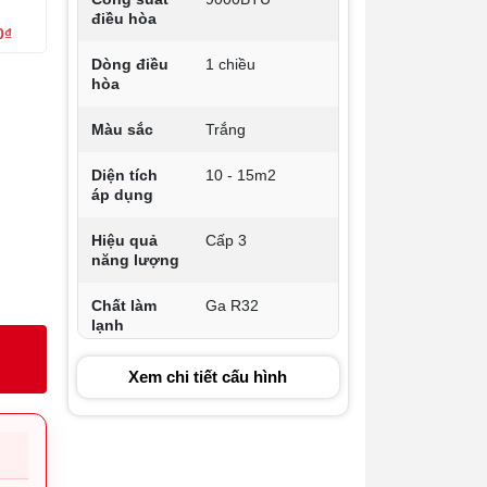
điều hòa
0₫
Dòng điều
1 chiều
hòa
Màu sắc
Trắng
Diện tích
10 - 15m2
áp dụng
Hiệu quả
Cấp 3
năng lượng
Chất làm
Ga R32
lạnh
Thể tích
Xem chi tiết cấu hình
520m3/h
không khí
tuần hoàn
Kích thước
773x532x300mm
cục nóng