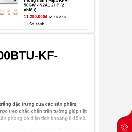
thông minh Mijia KFR-
sưởi định
50GW - N2A1 2HP (2
mức
chiều)
11.290.000₫
12.900.000₫
Điện năng
So sánh
tiêu thụ làm
mát
Điện năng
tiêu thụ làm
00BTU-KF-
ẩm
 trắng đặc trưng của các sản phẩm
ợc treo chắc chắn trên tường giúp tiết
căn phòng có diện tích khoảng 8-15m2.
h sử dụng lâu dài, màu sắc điều hòa sẽ