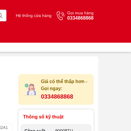
Gọi mua hàng
Hệ thống cửa hàng
0334868868
Giá có thể thấp hơn -
Gọi ngay:
0334868868
Thông số kỹ thuật
N2A1
Công suất
9000BTU