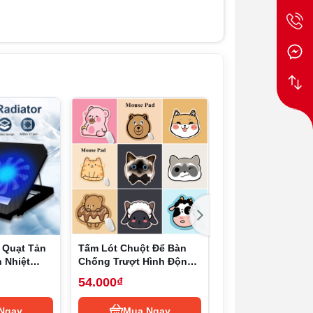
 trì hoạt động ổn định và tuổi thọ dài.
ều hoà (có nghĩa là nhiệt độ của cửa thoát
 ồn, yên tĩnh hơn tạo cảm thoải mái khi
 Quạt Tản
Tấm Lót Chuột Để Bàn
Abs Có Thể Điều 
n Nhiệt
Chống Trượt Hình Động
Có Thể Gập Lại G
ng Tản
Vật Hoạt Hình Dễ Thương
Laptop Chống Tr
54.000₫
121.000₫
-17inch, có
Trượt Giá Đỡ Máy
Xách Tay Có Thể 
Ngay
Mua Ngay
Mua Nga
n nấm mốc, không còn lỗi lo thời tiết ẩm