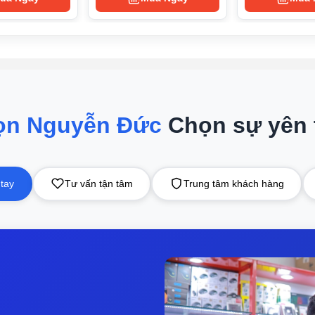
 chống nấm mốc: Lọc sạch tạp chất và ngăn ngừa nấm mốc hiệu 
huyên sâu tạo ra luồng không khí và gió lấp đầy căn phòng giú
mija home dễ dàng theo dõi hoạt động, điều khiển bật và tắt điề
ọn Nguyễn Đức
Chọn sự yên
c nào.
 khi điều hoà bị tắc nghẽn bộ lọc, bị bẩn à giúp đảm bảo độ b
 tay
Tư vấn tận tâm
Trung tâm khách hàng
e:
ngủ đêm là chế độ giúp cân bằng nhiệt độ giữa môi trường bên n
giảm thiểu tình trạng lạnh buốt khi nằm ngủ trong phòng máy l
nhà sản xuất máy lạnh sẽ thiết kế nguyên lý hoạt động của chế 
 trên máy lạnh, cứ sau
30 - 60 phút
thì máy lạnh sẽ tự động tă
nhiệt độ này suốt cả đêm )