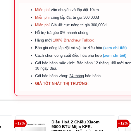
Miễn phí
vận chuyển và lắp đặt 10km
Miễn phí
công lắp đặt trị giá 300,000đ
Miễn phí
Giá đỡ cục nóng trị giá 300,000đ
Hỗ trợ trả góp 0% nhanh chóng
Hàng mới
100% Brandnew Fullbox
Báo giá công lắp đặt và vật tư điều hòa
(xem chi tiết)
Cách chọn công suất điều hòa phù hợp
(xem chi tiết)
Gói bảo hành mặc định: Bảo hành 12 tháng, đổi mới tro
30 ngày đầu.
Gói bảo hành vàng:
24 tháng
bảo hành.
GIÁ TỐT NHẤT THỊ TRƯỜNG!
Điều Hoà 2 Chiều Xiaomi
- 17%
- 12%
r
9000 BTU Mijia KFR-