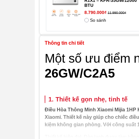
R1X1 – KFR-35GW/12000
BTU
8.790.000₫
11.990.000₫
So sánh
Thông tin chi tiết
Một số ưu điểm n
26GW/C2A5
1. Thiết kế gọn nhẹ, tinh tế
Điều Hòa Thông Minh Xiaomi Mijia 1HP K
Xiaomi. Thiết kế này giúp cho chiếc điề
kiệm không gian phòng. Với công suất 
Thiết kế hiện đạI, Dàn lạnh được làm bằn