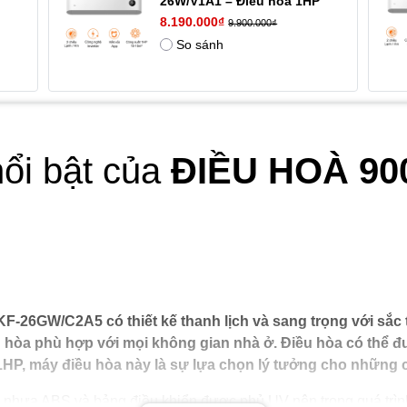
26W/V1A1 – Điều hòa 1HP
8.190.000₫
9.900.000₫
So sánh
ổi bật của
ĐIỀU HOÀ 90
F-26GW/C2A5 có thiết kế thanh lịch và sang trọng với sắc
u hòa phù hợp với mọi không gian nhà ở. Điều hòa có thể đư
1HP, máy điều hòa này là sự lựa chọn lý tưởng cho những 
g nhựa ABS và bảng điều khiển được phủ UV nên trong quá trìn