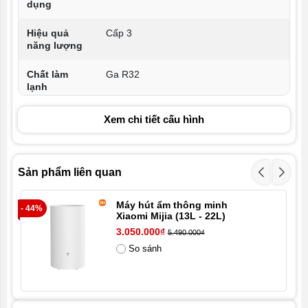
dụng
Hiệu quả
Cấp 3
năng lượng
Chất làm
Ga R32
lạnh
Thể tích
Xem chi tiết cấu hình
950m3/h
không khí
tuần hoàn
Kích thước
999x308x201mm
Sản phẩm liên quan
cục nóng
Máy hút ẩm thông minh
- 44%
- 1
Kích thước
860x551x331mm
Xiaomi Mijia (13L - 22L)
cục lạnh
3.050.000₫
5.490.000₫
So sánh
Tổng trọng
13Kg
lượng cục
lạnh