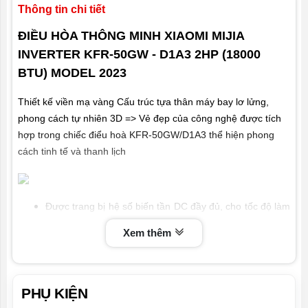
Tổng
26Kg
Thông tin chi tiết
trọng
ĐIỀU HÒA THÔNG MINH XIAOMI MIJIA
lượng cục
INVERTER KFR-50GW - D1A3 2HP (18000
nóng
BTU) MODEL 2023
Thiết kế viền mạ vàng Cấu trúc tựa thân máy bay lơ lửng,
Điện năng
3.88KW/h
tiêu thu
phong cách tự nhiên 3D => Vẻ đẹp của công nghệ được tích
hợp trong chiếc điểu hoà KFR-50GW/D1A3 thể hiện phong
Công suất
5000W
cách tinh tế và thanh lịch
lạnh định
mức
Công suất
6300W
Được trang bị hệ số biến tần DC đầy đủ, cho tốc độ làm
sưởi định
nóng và mát nhanh hơn mà không cần chờ đợi , 2 công
mức
Xem thêm
suất mạnh mẽ à Hiệu ứng quét bao phủ toàn bộ phòng
Điện năng
714KWh
ngủ cho cảm giác dễ chịu.
tiêu thụ làm
mát
( ghi chú: Biến tần DC áp dụng công nghệ bánh xe gió
PHỤ KIỆN
đường kính lớn điều hoà không khí và thiết kế hệ thống
Điện năng
518KWh